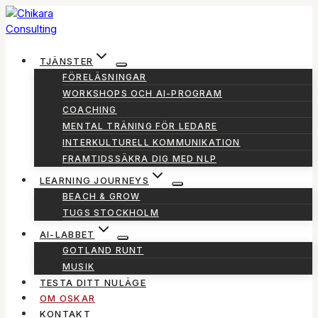
Skip
to
content
TJÄNSTER
FÖRELÄSNINGAR
WORKSHOPS OCH AI-PROGRAM
COACHING
MENTAL TRÄNING FÖR LEDARE
INTERKULTURELL KOMMUNIKATION
FRAMTIDSSÄKRA DIG MED NLP
LEARNING JOURNEYS
BEACH & GROW
TUGS STOCKHOLM
AI-LABBET
GOTLAND RUNT
MUSIK
TESTA DITT NULÄGE
OM OSKAR
KONTAKT