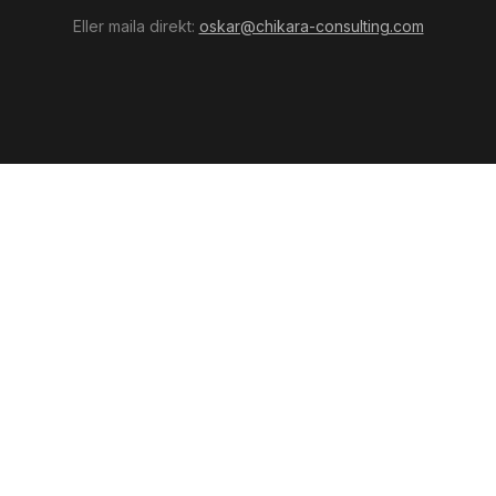
Eller maila direkt:
oskar@chikara-consulting.com